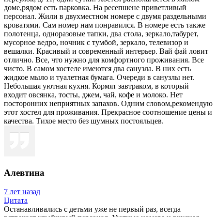
доме,рядом есть парковка. На ресепшене приветливый
персонал. Жили в двухместном номере с двумя раздельными
кроватями. Сам номер нам понравился. В номере есть также
полотенца, одноразовые тапки, два стола, зеркало,табурет,
мусорное ведро, ночник с тумбой, зеркало, телевизор и
вешалки. Красивый и современный интерьер. Вай фай ловит
отлично. Все, что нужно для комфортного проживания. Все
чисто. В самом хостеле имеются два санузла. В них есть
жидкое мыло и туалетная бумага. Очереди в санузлы нет.
Небольшая уютная кухня. Кормят завтраком, в который
входит овсянка, тосты, джем, чай, кофе и молоко. Нет
посторонних неприятных запахов. Одним словом,рекомендую
этот хостел для проживания. Прекрасное соотношение цены и
качества. Тихое место без шумных постояльцев.
Алевтина
7 лет назад
Цитата
Останавливались с детьми уже не первый раз, всегда