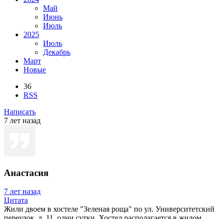
Май
Июнь
Июль
2025
Июль
Декабрь
Март
Новые
36
RSS
Написать
7 лет назад
Анастасия
7 лет назад
Цитата
Жили двоем в хостеле "Зеленая роща" по ул. Университетский
переулок, д. 11, одни сутки. Хостел располагается в жилом