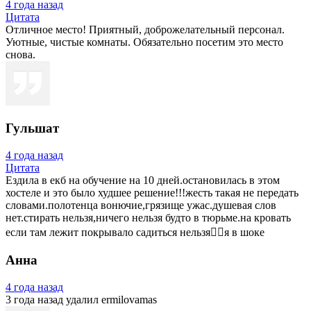
4 года назад
Цитата
Отличное место! Приятный, доброжелательный персонал.
Уютные, чистые комнаты. Обязательно посетим это место
снова.
Гульшат
4 года назад
Цитата
Ездила в екб на обучение на 10 дней.остановилась в этом
хостеле и это было худшее решение!!!жесть такая не передать
словами.полотенца вонючие,грязище ужас.душевая слов
нет.стирать нельзя,ничего нельзя будто в тюрьме.на кровать
если там лежит покрывало садиться нельзя🤦‍♀️я в шоке
Анна
4 года назад
3 года назад
удалил ermilovamas