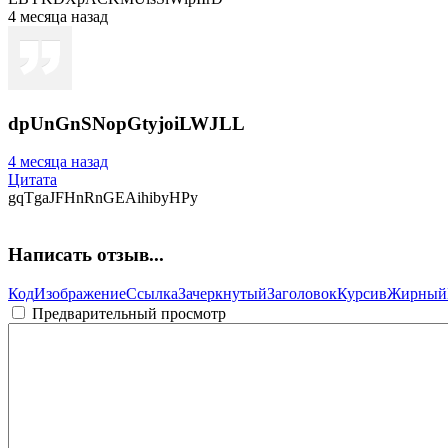
4 месяца назад
dpUnGnSNopGtyjoiLWJLL
4 месяца назад
Цитата
gqTgaJFHnRnGEAihibyHPy
Написать отзыв...
Код
Изображение
Ссылка
Зачеркнутый
Заголовок
Курсив
Жирный
Предварительный просмотр