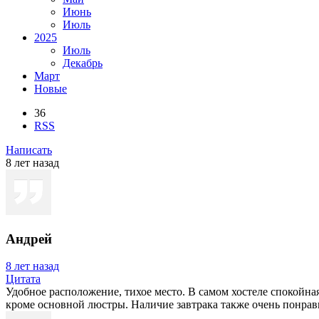
Июнь
Июль
2025
Июль
Декабрь
Март
Новые
36
RSS
Написать
8 лет назад
Андрей
8 лет назад
Цитата
Удобное расположение, тихое место. В самом хостеле спокойн
кроме основной люстры. Наличие завтрака также очень понравил