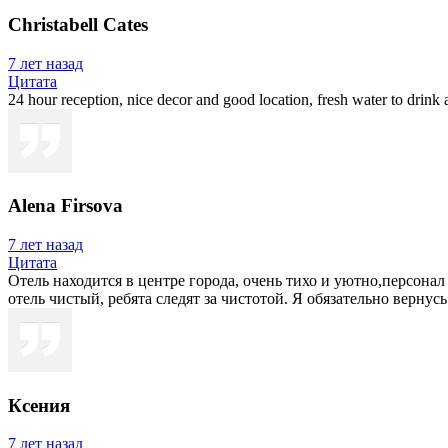
Christabell Cates
7 лет назад
Цитата
24 hour reception, nice decor and good location, fresh water to drink 
Alena Firsova
7 лет назад
Цитата
Отель находится в центре города, очень тихо и уютно,персонал
отель чистый, ребята следят за чистотой. Я обязательно вернус
Ксения
7 лет назад