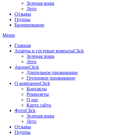
Зеленая роща
Лето
Отзывы
Группы
Бронирование
Меню
Главная
Апарты и гостевые комнаты
Click
Зеленая роща
Лето
Акции
Click
Длительное проживание
Групповое проживание
О компании
Click
Контакты
Реквизиты
О нас
Карта сайта
Фото
Click
Зеленая роща
Лето
Отзывы
Группы