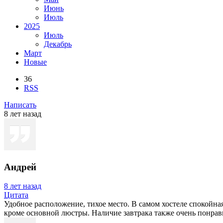
Июнь
Июль
2025
Июль
Декабрь
Март
Новые
36
RSS
Написать
8 лет назад
Андрей
8 лет назад
Цитата
Удобное расположение, тихое место. В самом хостеле спокойн
кроме основной люстры. Наличие завтрака также очень понравил