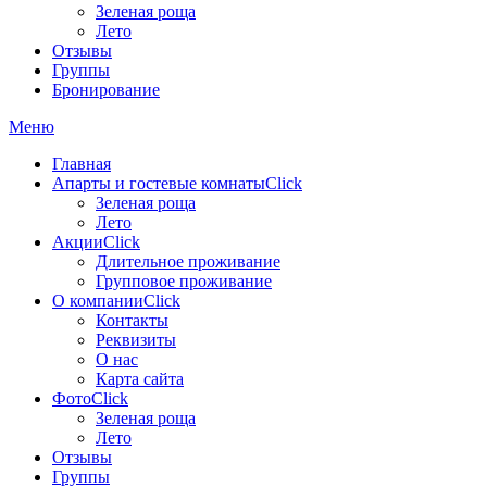
Зеленая роща
Лето
Отзывы
Группы
Бронирование
Меню
Главная
Апарты и гостевые комнаты
Click
Зеленая роща
Лето
Акции
Click
Длительное проживание
Групповое проживание
О компании
Click
Контакты
Реквизиты
О нас
Карта сайта
Фото
Click
Зеленая роща
Лето
Отзывы
Группы