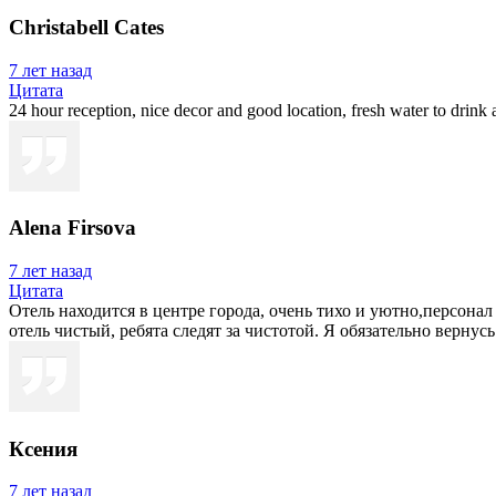
Christabell Cates
7 лет назад
Цитата
24 hour reception, nice decor and good location, fresh water to drink 
Alena Firsova
7 лет назад
Цитата
Отель находится в центре города, очень тихо и уютно,персонал
отель чистый, ребята следят за чистотой. Я обязательно вернус
Ксения
7 лет назад